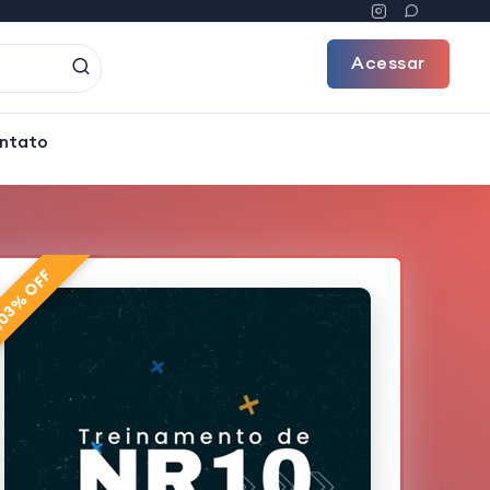
Acessar
ntato
,03% OFF