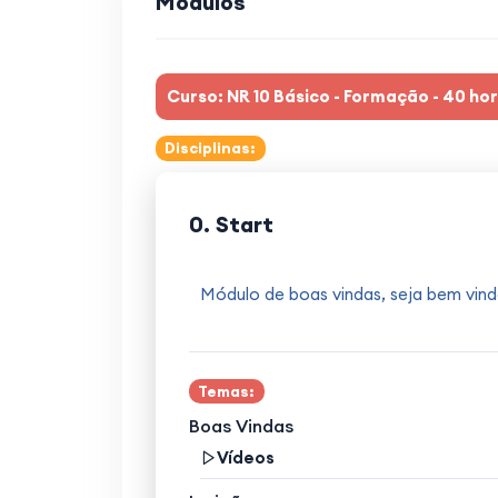
Módulos
Curso: NR 10 Básico - Formação - 40 ho
Disciplinas:
0. Start
Módulo de boas vindas, seja bem vind
Temas:
Boas Vindas
Vídeos