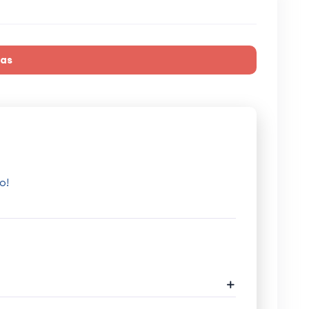
ras
o!