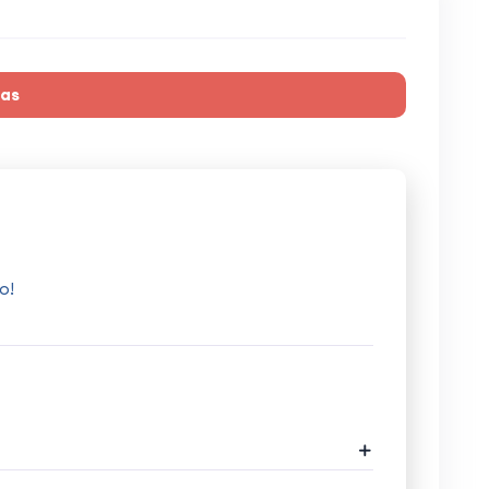
ras
o!