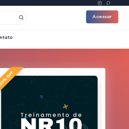
Acessar
ntato
,03% OFF