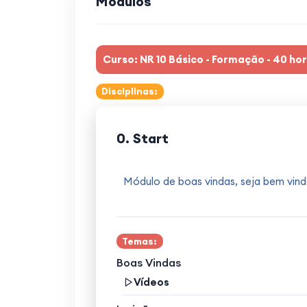
Módulos
Curso: NR 10 Básico - Formação - 40 ho
Disciplinas:
0. Start
Módulo de boas vindas, seja bem vind
Temas:
Boas Vindas
Vídeos